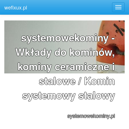
wefixux.pl
systemowekominy -
Wkłady do kominów,
kominy ceramiczne i
stalowe / Komin
systemowy stalowy
systemowekominy.pl