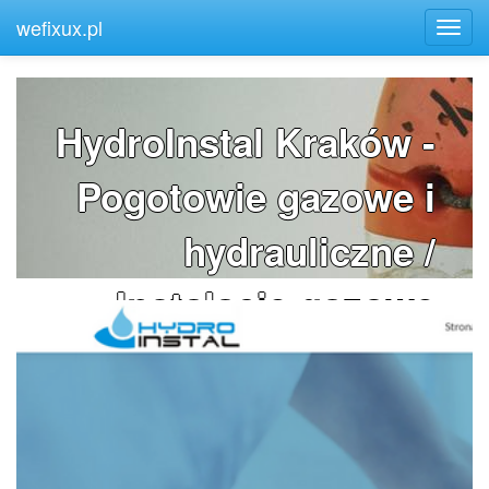
wefixux.pl
HydroInstal Kraków -
Pogotowie gazowe i
hydrauliczne /
Instalacje gazowe
Kraków
hydroinstal24h.com