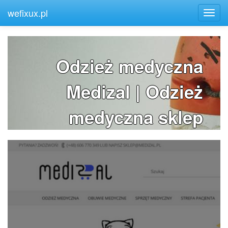
wefixux.pl
Odzież medyczna
Medizal | Odzież
medyczna sklep
medizal.pl